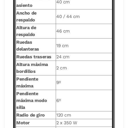
40 cm
asiento
Ancho de
40 / 44 cm
respaldo
Altura de
46 cm
respaldo
Ruedas
19 cm
delanteras
Ruedas traseras
24 cm
Altura máxima
2 cm
bordillos
Pendiente
9º
máxima
Pendiente
máxima modo
6º
silla
Radio de giro
120 cm
Motor
2 x 350 W