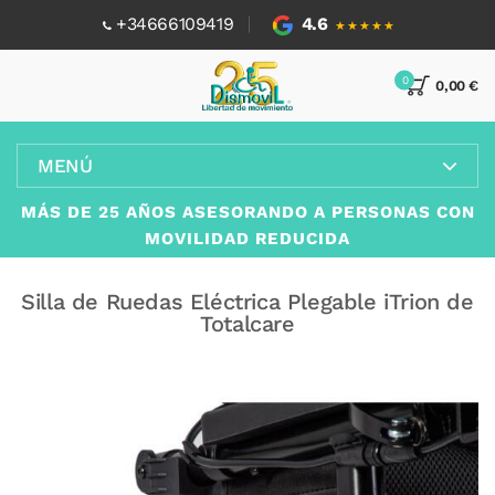
+34666109419
4.6
★★★★★
0
0,00 €
MENÚ
MÁS DE 25 AÑOS ASESORANDO A PERSONAS CON
MOVILIDAD REDUCIDA
Silla de Ruedas Eléctrica Plegable iTrion de
Totalcare