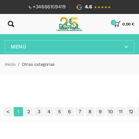
+34666109419
4.6
★★★★★
0
0,00 €
MENÚ
Inicio
Otras categorías
<
1
2
3
4
5
6
7
8
9
10
11
12