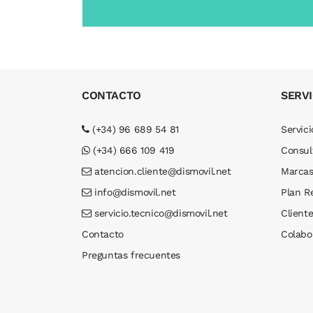
CONTACTO
SERVI
(+34) 96 689 54 81
Servici
(+34) 666 109 419
Consul
atencion.cliente@dismovil.net
Marca
info@dismovil.net
Plan R
servicio.tecnico@dismovil.net
Cliente
Contacto
Colabo
Preguntas frecuentes