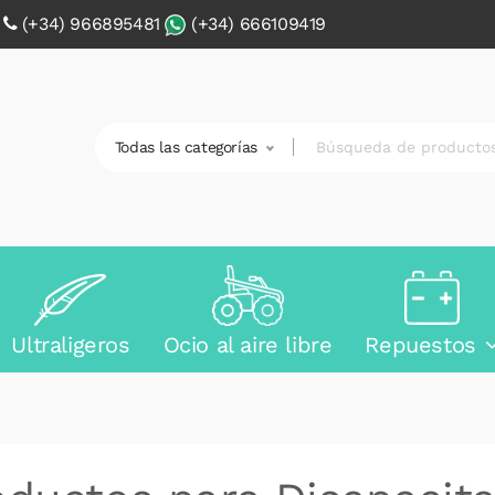
0
(+34) 966895481
(+34) 666109419
Todas las categorías
Ultraligeros
Ocio al aire libre
Repuestos