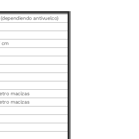
 (dependiendo antivuelco)
7 cm
etro macizas
etro macizas