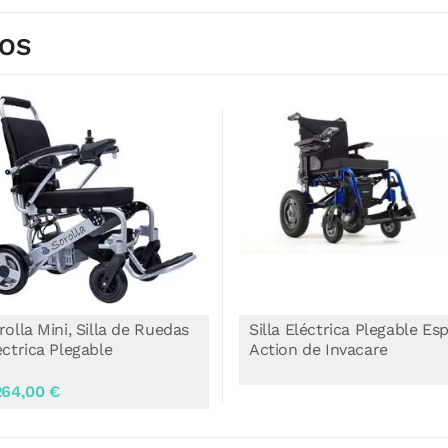
DOS
lla Eléctrica Plegable Esprit
Silla Eléctrica Desmontabl
tion de Invacare
Whill Model C2 de Wellell