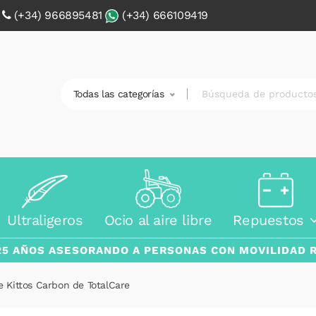
0
(+34) 966895481
(+34) 666109419
Todas las categorías
Ultraligeros
Ocio al aire libre
Repuestos
25 AÑOS ASESORANDO A PERSONAS CON MOVILIDAD 
le Kittos Carbon de TotalCare