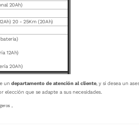
onal 20Ah)
(12Ah) 20 - 25Km (20Ah)
 bateria)
ría 12Ah)
tería 20Ah)
de un
departamento de atención al cliente
, y si desea un a
or elección que se adapte a sus necesidades.
igeros
,