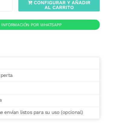
CONFIGURAR Y AÑADIR
AL CARRITO
R INFORMACIÓN POR WHATSAPP
xperta
a
 envían listos para su uso (opcional)