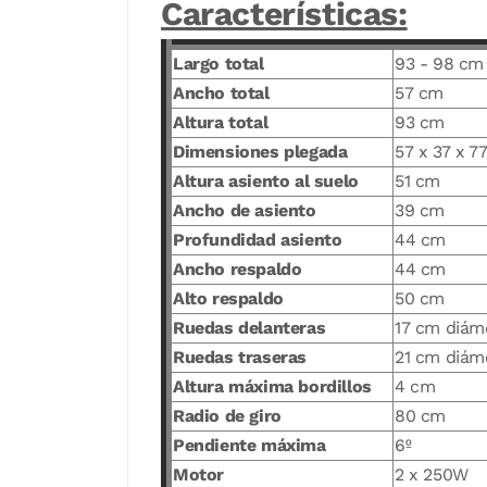
Características:
Largo total
93 - 98 cm
Ancho total
57 cm
Altura total
93 cm
Dimensiones plegada
57 x 37 x 7
Altura asiento al suelo
51 cm
Ancho de asiento
39 cm
Profundidad asiento
44 cm
Ancho respaldo
44 cm
Alto respaldo
50 cm
Ruedas delanteras
17 cm diám
Ruedas traseras
21 cm diám
Altura máxima bordillos
4 cm
Radio de giro
80 cm
Pendiente máxima
6º
Motor
2 x 250W