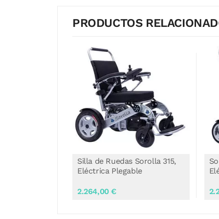
PRODUCTOS RELACIONA
 Sorolla 315,
Sorolla Mini, Silla de Ruedas
Si
ble
Eléctrica Plegable
Ac
2.264,00 €