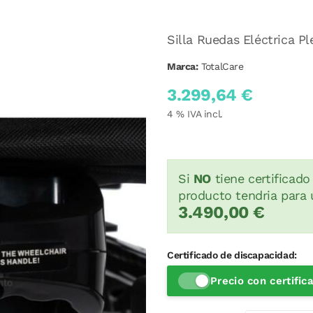
Silla Ruedas Eléctrica P
Marca:
TotalCare
3.299,64 €
4
% IVA incl.
Si
NO
tiene certificado
producto tendria para 
3.490,00 €
Certificado de discapacidad:
Precio con certifi