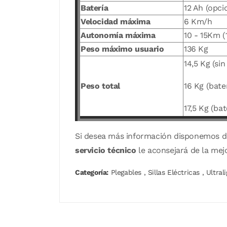
Batería
12 Ah (opci
Velocidad máxima
6 Km/h
Autonomía máxima
10 - 15Km 
Peso máximo usuario
136 Kg
14,5 Kg (sin
Peso total
16 Kg (bate
17,5 Kg (ba
Si desea más información disponemos 
servicio técnico
le aconsejará de la mej
Categoría:
Plegables
,
Sillas Eléctricas
,
Ultral