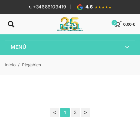
+34666109419
4.6
★★★★★
0
0,00 €
MENÚ
Inicio
Plegables
<
1
2
>