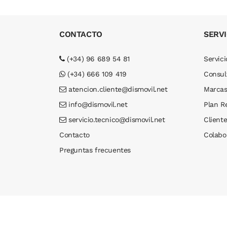
CONTACTO
SERVI
(+34) 96 689 54 81
Servici
(+34) 666 109 419
Consul
atencion.cliente@dismovil.net
Marca
info@dismovil.net
Plan R
servicio.tecnico@dismovil.net
Cliente
Contacto
Colabo
Preguntas frecuentes
Dismovil© 2026 . Todos los derechos reservados. 