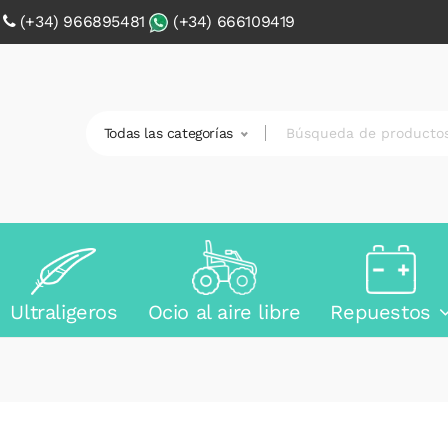
0
(+34) 966895481
(+34) 666109419
Todas las categorías
Ultraligeros
Ocio al aire libre
Repuestos