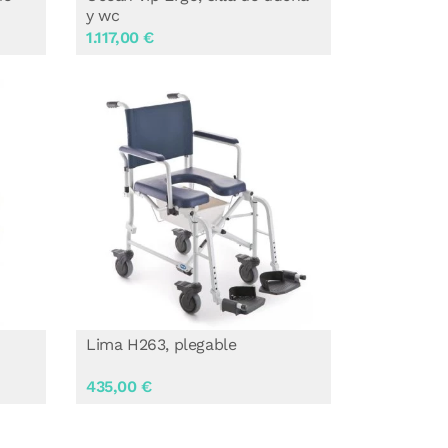
y wc
1.117,00 €
Lima H263, plegable
435,00 €