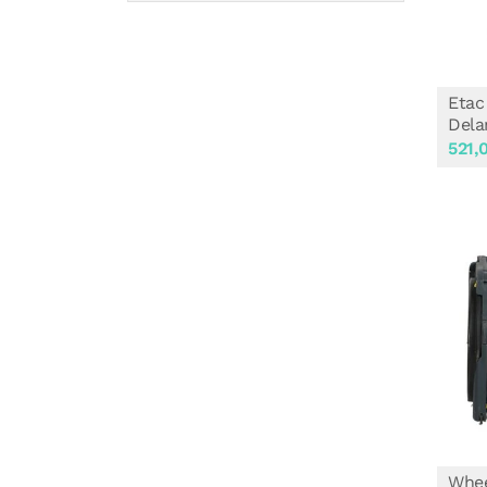
Etac
Dela
521,
Whee