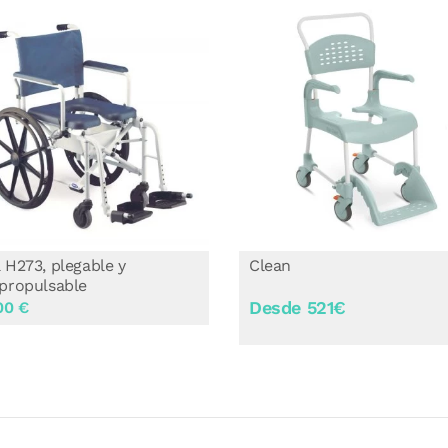
 H273, plegable y
Clean
propulsable
Desde 521€
00 €