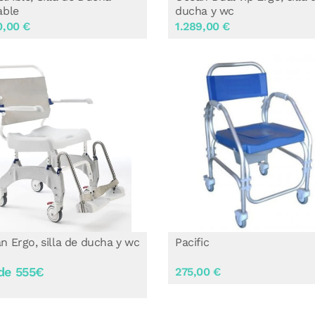
able
ducha y wc
0,00 €
1.289,00 €
n Ergo, silla de ducha y wc
Pacific
de 555€
275,00 €