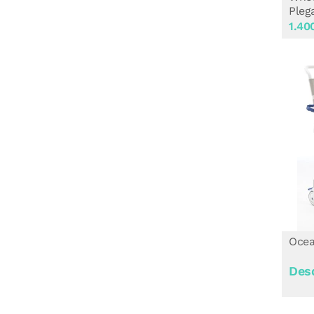
Pleg
1.40
Ocea
Des