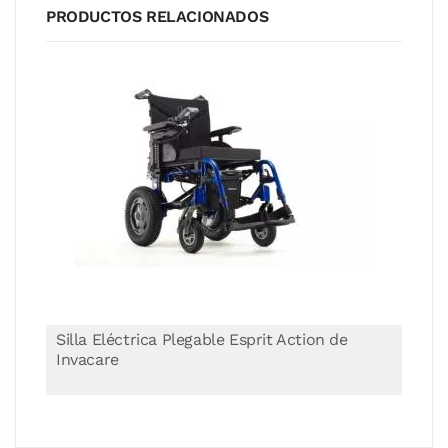
PRODUCTOS RELACIONADOS
éctrica Plegable Esprit Action de
Silla Eléctrica
e
de Wellell