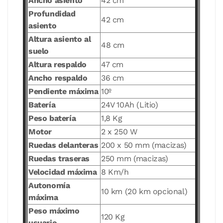
Ancho asiento
42 cm
Profundidad
42 cm
asiento
Altura asiento al
48 cm
suelo
Altura respaldo
47 cm
Ancho respaldo
36 cm
Pendiente máxima
10º
Batería
24V 10Ah (Litio)
Peso batería
1,8 Kg
Motor
2 x 250 W
Ruedas delanteras
200 x 50 mm (macizas)
Ruedas traseras
250 mm (macizas)
Velocidad máxima
8 Km/h
Autonomía
10 km (20 km opcional)
máxima
Peso máximo
120 Kg
usuario