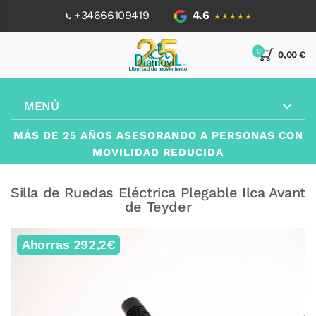
+34666109419
4.6
★★★★★
0
0,00 €
MENÚ
MÁS DE 25 AÑOS ASESORANDO A PERSONAS CON
MOVILIDAD REDUCIDA
Silla de Ruedas Eléctrica Plegable Ilca Avant
de Teyder
Ahorras 292,2€