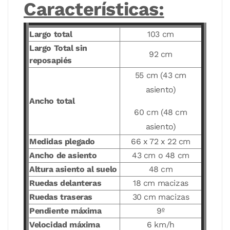
Características:
Largo total
103 cm
Largo Total sin
92 cm
reposapiés
55 cm (43 cm
asiento)
Ancho total
60 cm (48 cm
asiento)
Medidas plegado
66 x 72 x 22 cm
Ancho de asiento
43 cm o 48 cm
Altura asiento al suelo
48 cm
Ruedas delanteras
18 cm macizas
Ruedas traseras
30 cm macizas
Pendiente máxima
9º
Velocidad máxima
6 km/h