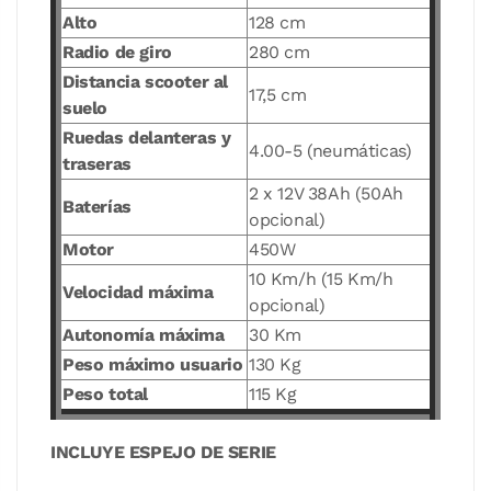
Alto
128 cm
Radio de giro
280 cm
Distancia scooter al
17,5 cm
suelo
Ruedas delanteras y
4.00-5 (neumáticas)
traseras
2 x 12V 38Ah (50Ah
Baterías
opcional)
Motor
450W
10 Km/h (15 Km/h
Velocidad máxima
opcional)
Autonomía máxima
30 Km
Peso máximo usuario
130 Kg
Peso total
115 Kg
INCLUYE ESPEJO DE SERIE