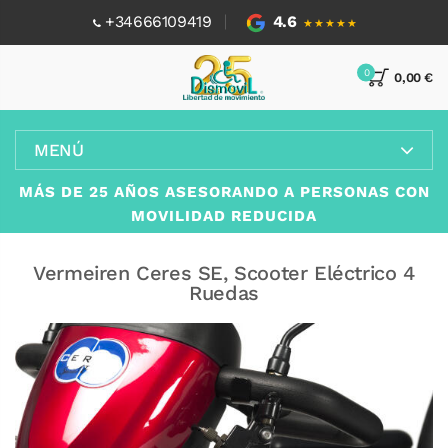
+34666109419
4.6
★★★★★
0
0,00 €
MENÚ
MÁS DE 25 AÑOS ASESORANDO A PERSONAS CON
MOVILIDAD REDUCIDA
Vermeiren Ceres SE, Scooter Eléctrico 4
Ruedas