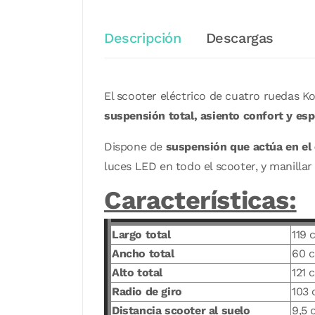
Descripción
Descargas
El scooter eléctrico de cuatro ruedas Ko
suspensión total, asiento confort y esp
Dispone de
suspensión que actúa en el 
luces LED en todo el scooter, y manilla
Características:
Largo total
119 
Ancho total
60 
Alto total
121 
Radio de giro
103
Distancia scooter al suelo
9,5