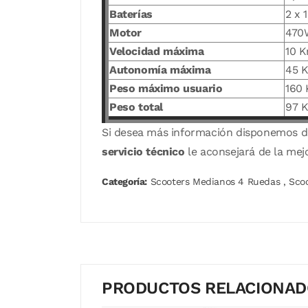
Baterías
2 x 
Motor
470
Velocidad máxima
10 
Autonomía máxima
45 
Peso máximo usuario
160 
Peso total
97 
Si desea más información disponemos 
servicio técnico
le aconsejará de la mej
Categoría:
Scooters Medianos 4 Ruedas
,
Sco
PRODUCTOS RELACIONA