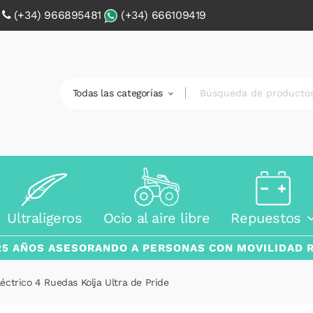
0
(+34) 966895481
(+34) 666109419
Todas las categorías
Ultraligeros
Ocio al aire libre
Repuestos
25 AÑOS ASESORANDO A PERSONAS CON MOVILIDAD 
éctrico 4 Ruedas Kolja Ultra de Pride