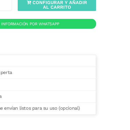
CONFIGURAR Y AÑADIR
AL CARRITO
R INFORMACIÓN POR WHATSAPP
xperta
a
 envían listos para su uso (opcional)