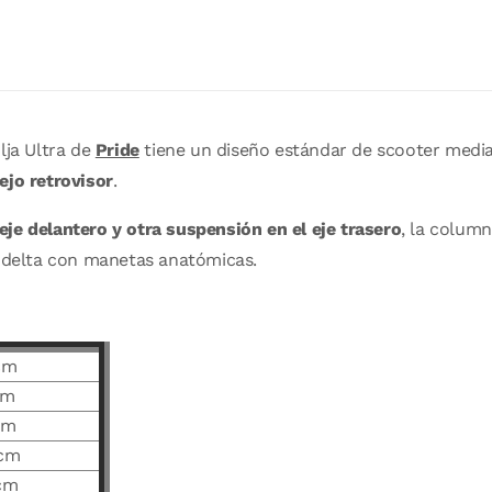
lja Ultra de
Pride
tiene un diseño estándar de scooter medi
ejo retrovisor
.
eje delantero y otra suspensión en el eje trasero
, la column
r delta con manetas anatómicas.
cm
cm
cm
 cm
 cm