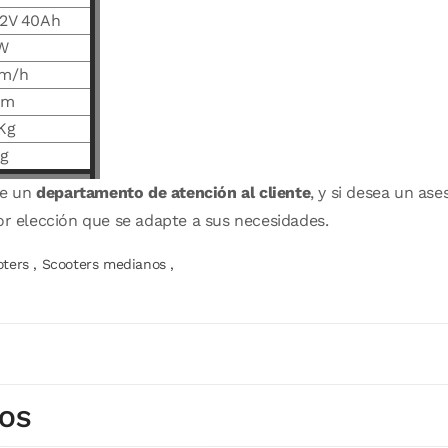
12V 40Ah
W
Km/h
Km
Kg
Kg
de un
departamento de atención al cliente
, y si desea un a
or elección que se adapte a sus necesidades.
oters
,
Scooters medianos
,
DOS