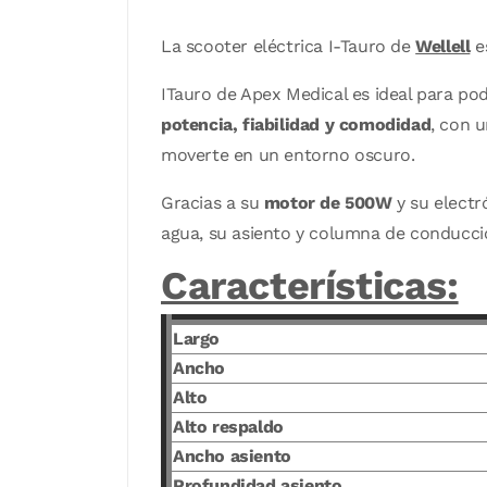
La scooter eléctrica I-Tauro de
Wellell
es
ITauro de Apex Medical es ideal para po
potencia, fiabilidad y comodidad
, con 
moverte en un entorno oscuro.
Gracias a su
motor de 500W
y su electr
agua, su asiento y columna de conducció
Características:
Largo
Ancho
Alto
Alto respaldo
Ancho asiento
Profundidad asiento