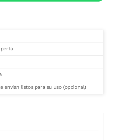
xperta
a
 envían listos para su uso (opcional)