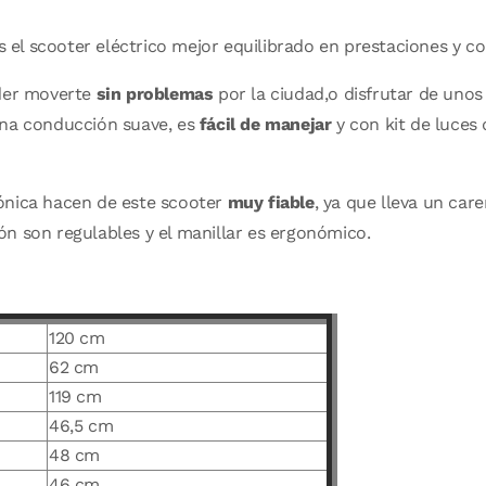
 el scooter eléctrico mejor equilibrado en prestaciones y c
der moverte
sin problemas
por la ciudad,o disfrutar de unos 
una conducción suave, es
fácil de manejar
y con kit de luces 
ónica hacen de este scooter
muy fiable
, ya que lleva un car
n son regulables y el manillar es ergonómico.
120 cm
62 cm
119 cm
46,5 cm
48 cm
46 cm