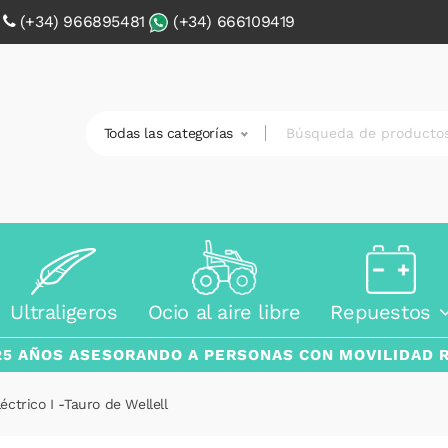
0
(+34) 966895481
(+34) 666109419
Todas las categorías
Ultraligeros
Ocio al aire libre
Repuestos
25 AÑOS ASESORANDO A PERSONAS CON MOVILIDAD 
éctrico I -Tauro de Wellell