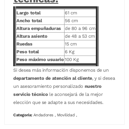
Largo total
61 cm
Ancho total
56 cm
Altura empuñaduras
de 80 a 96 cm
Altura asiento
de 48 a 53 cm
Ruedas
15 cm
Peso total
6 Kg
Peso máximo usuario
100 Kg
Si desea más información disponemos de un
departamento de atención al cliente
, y si desea
un asesoramiento personalizado
nuestro
servicio técnico
le aconsejará de la mejor
elección que se adapte a sus necesidades.
Categoría:
Andadores
,
Movilidad
,