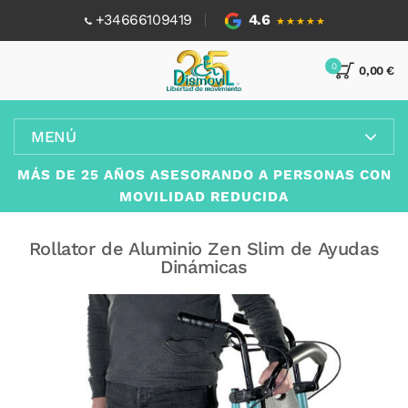
+34666109419
4.6
★★★★★
0
0,00 €
MENÚ
MÁS DE 25 AÑOS ASESORANDO A PERSONAS CON
MOVILIDAD REDUCIDA
Rollator de Aluminio Zen Slim de Ayudas
Dinámicas