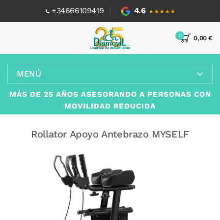
+34666109419
4.6
★★★★★
0
0,00 €
MENÚ
MÁS DE 25 AÑOS ASESORANDO A PERSONAS CON
MOVILIDAD REDUCIDA
Rollator Apoyo Antebrazo MYSELF