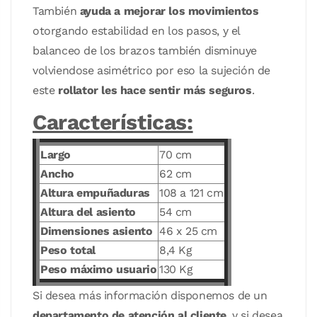
También
ayuda a mejorar los movimientos
otorgando estabilidad en los pasos, y el
balanceo de los brazos también disminuye
volviendose asimétrico por eso la sujeción de
este
rollator les hace sentir más seguros
.
Características:
Largo
70 cm
Ancho
62 cm
Altura empuñaduras
108 a 121 cm
Altura del asiento
54 cm
Dimensiones asiento
46 x 25 cm
Peso total
8,4 Kg
Peso máximo usuario
130 Kg
Si desea más información disponemos de un
departamento de atención al cliente
, y si desea