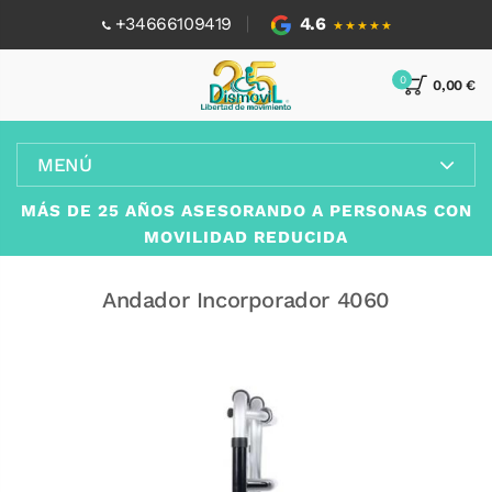
+34666109419
4.6
★★★★★
0
0,00 €
MENÚ
MÁS DE 25 AÑOS ASESORANDO A PERSONAS CON
MOVILIDAD REDUCIDA
Andador Incorporador 4060