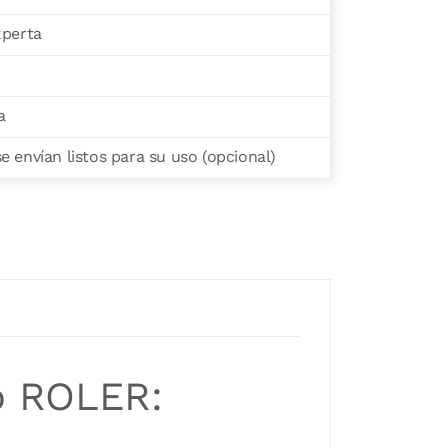
xperta
a
 envían listos para su uso (opcional)
o ROLER: