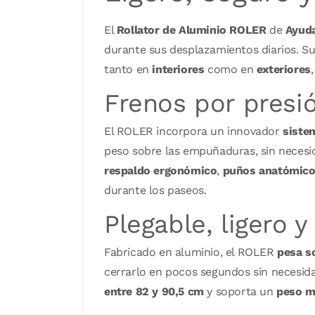
El
Rollator de Aluminio ROLER
de
Ayud
durante sus desplazamientos diarios. S
tanto en
interiores
como en
exteriores
Frenos por presi
El ROLER incorpora un innovador
siste
peso sobre las empuñaduras, sin neces
respaldo ergonómico
,
puños anatómico
durante los paseos.
Plegable, ligero y
Fabricado en aluminio, el ROLER
pesa s
cerrarlo en pocos segundos sin necesida
entre 82 y 90,5 cm
y soporta un
peso 