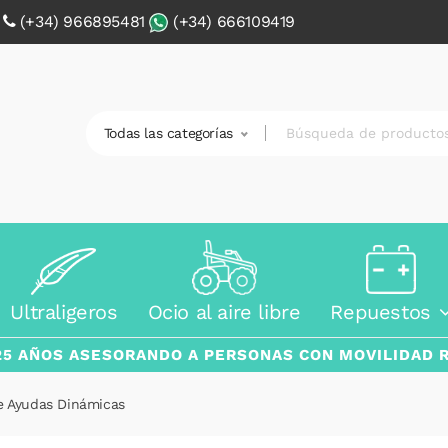
0
(+34) 966895481
(+34) 666109419
Todas las categorías
Ultraligeros
Ocio al aire libre
Repuestos
25 AÑOS ASESORANDO A PERSONAS CON MOVILIDAD 
de Ayudas Dinámicas