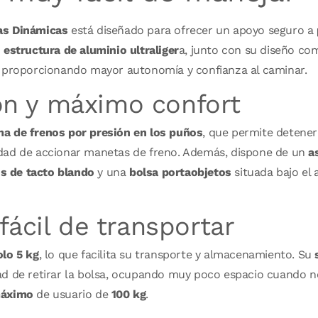
as Dinámicas
está diseñado para ofrecer un apoyo seguro a
u
estructura de aluminio ultraliger
a, junto con su diseño com
, proporcionando mayor autonomía y confianza al caminar.
ón y máximo confort
ma de frenos por presión en los puños
, que permite detene
idad de accionar manetas de freno. Además, dispone de un
a
s de tacto blando
y una
bolsa portaobjetos
situada bajo el 
 fácil de transportar
olo 5 kg
, lo que facilita su transporte y almacenamiento. Su
s
d de retirar la bolsa, ocupando muy poco espacio cuando no
máximo
de usuario de
100 kg
.