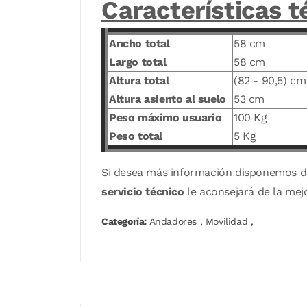
Características t
Ancho total
58 cm
Largo total
58 cm
Altura total
(82 - 90,5) cm
Altura asiento al suelo
53 cm
Peso máximo usuario
100 Kg
Peso total
5 Kg
Si desea más información disponemos 
servicio técnico
le aconsejará de la mej
Categoría:
Andadores
,
Movilidad
,