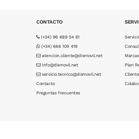
CONTACTO
SERVI
(+34) 96 689 54 81
Servici
(+34) 666 109 419
Consul
atencion.cliente@dismovil.net
Marca
info@dismovil.net
Plan R
servicio.tecnico@dismovil.net
Cliente
Contacto
Colabo
Preguntas frecuentes
Dismovil© 2026 . Todos los derechos reservados. 