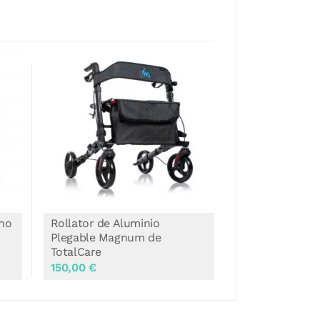
ino
Rollator de Aluminio
Rollator Eléctr
Plegable Magnum de
Totalcare
TotalCare
150,00 €
1.868,90 €