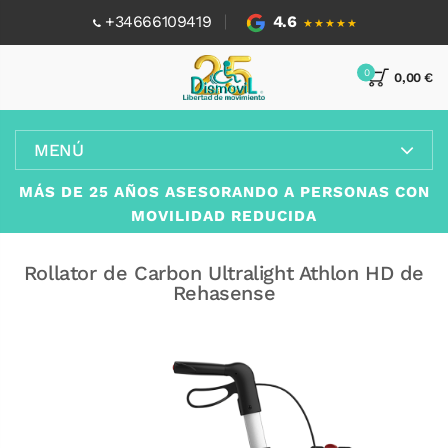
+34666109419
4.6
★★★★★
0
0,00 €
MENÚ
MÁS DE 25 AÑOS ASESORANDO A PERSONAS CON
MOVILIDAD REDUCIDA
Rollator de Carbon Ultralight Athlon HD de
Rehasense