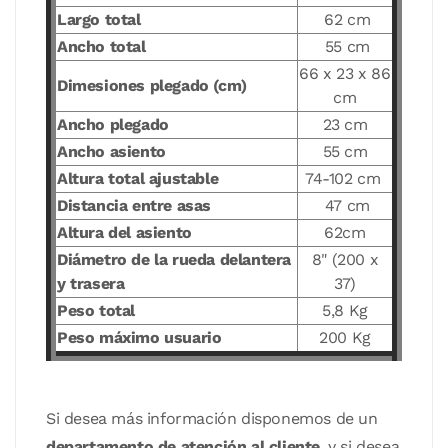
Largo total
62 cm
Ancho total
55 cm
66 x 23 x 86
Dimesiones plegado (cm)
cm
Ancho plegado
23 cm
Ancho asiento
55 cm
Altura total ajustable
74-102 cm
Distancia entre asas
47 cm
Altura del asiento
62cm
Diámetro de la rueda delantera
8" (200 x
y trasera
37)
Peso total
5,8 Kg
Peso máximo usuario
200 Kg
Si desea más información disponemos de un
departamento de atención al cliente
, y si desea