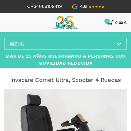
+34666109419
4.6
★★★★★
0
0,00 €
MENÚ
MÁS DE 25 AÑOS ASESORANDO A PERSONAS CON
MOVILIDAD REDUCIDA
Invacare Comet Ultra, Scooter 4 Ruedas