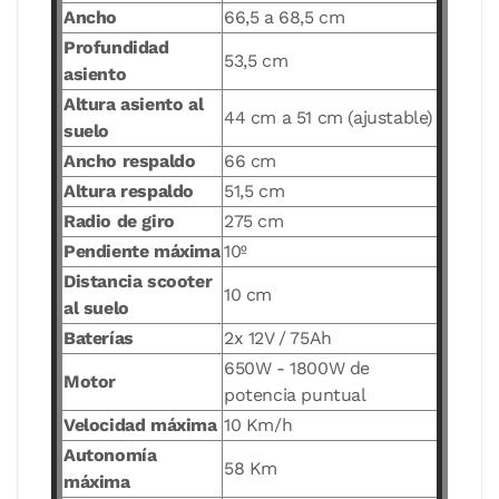
Ancho
66,5 a 68,5 cm
Profundidad
53,5 cm
asiento
Altura asiento al
44 cm a 51 cm (ajustable)
suelo
Ancho respaldo
66 cm
Altura respaldo
51,5 cm
Radio de giro
275 cm
Pendiente máxima
10º
Distancia scooter
10 cm
al suelo
Baterías
2x 12V / 75Ah
650W - 1800W de
Motor
potencia puntual
Velocidad máxima
10 Km/h
Autonomía
58 Km
máxima