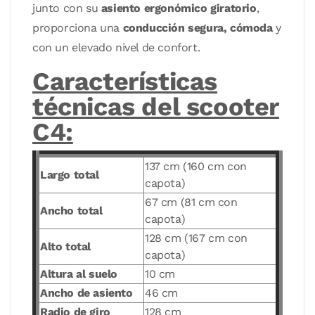
junto con su
asiento ergonómico giratorio
,
proporciona una
conducción segura, cómoda
y
con un elevado nivel de confort.
Características
técnicas del scooter
C4:
137 cm (160 cm con
Largo total
capota)
67 cm (81 cm con
Ancho total
capota)
128 cm (167 cm con
Alto total
capota)
Altura al suelo
10 cm
Ancho de asiento
46 cm
Radio de giro
128 cm