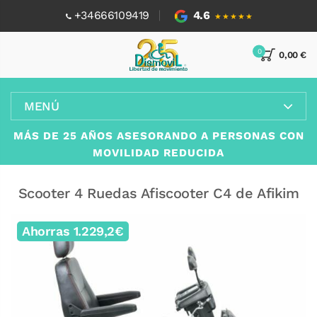
+34666109419
4.6
★★★★★
0
0,00 €
MENÚ
MÁS DE 25 AÑOS ASESORANDO A PERSONAS CON
MOVILIDAD REDUCIDA
Scooter 4 Ruedas Afiscooter C4 de Afikim
Ahorras 1.229,2€