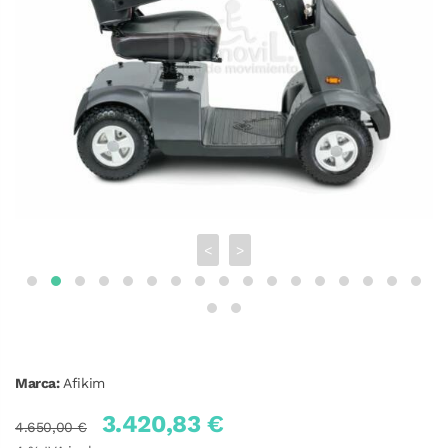
<
>
Marca:
Afikim
3.420,83 €
4.650,00 €