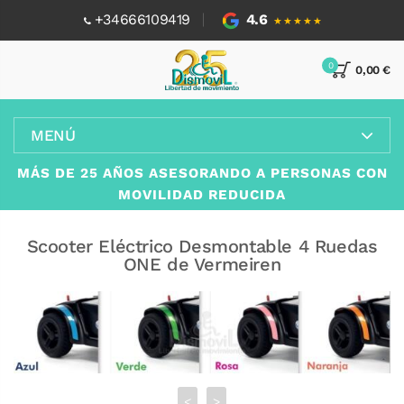
+34666109419
4.6
★★★★★
0
0,00 €
MENÚ
MÁS DE 25 AÑOS ASESORANDO A PERSONAS CON
MOVILIDAD REDUCIDA
Scooter Eléctrico Desmontable 4 Ruedas
ONE de Vermeiren
<
>