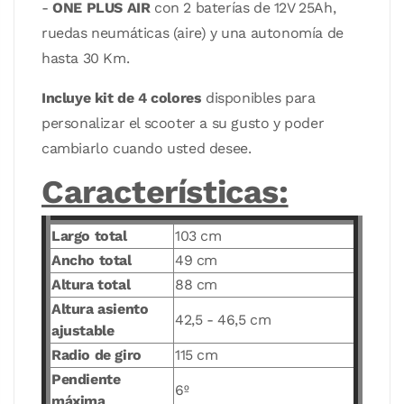
-
ONE PLUS AIR
con 2 baterías de 12V 25Ah,
ruedas neumáticas (aire) y una autonomía de
hasta 30 Km.
Incluye kit de 4 colores
disponibles para
personalizar el scooter a su gusto y poder
cambiarlo cuando usted desee.
Características:
Largo total
103 cm
Ancho total
49 cm
Altura total
88 cm
Altura asiento
42,5 - 46,5 cm
ajustable
Radio de giro
115 cm
Pendiente
6º
máxima