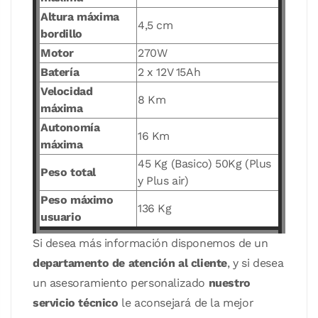
Altura máxima
4,5 cm
bordillo
Motor
270W
Batería
2 x 12V 15Ah
Velocidad
8 Km
máxima
Autonomía
16 Km
máxima
45 Kg (Basico) 50Kg (Plus
Peso total
y Plus air)
Peso máximo
136 Kg
usuario
Si desea más información disponemos de un
departamento de atención al cliente
, y si desea
un asesoramiento personalizado
nuestro
servicio técnico
le aconsejará de la mejor