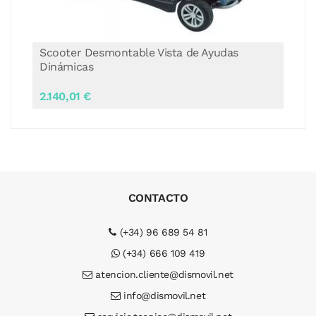
s
Scooter Desmontable Vista de Ayudas
Dinámicas
2.140,01 €
CONTACTO
(+34) 96 689 54 81
(+34) 666 109 419
atencion.cliente@dismovil.net
info@dismovil.net