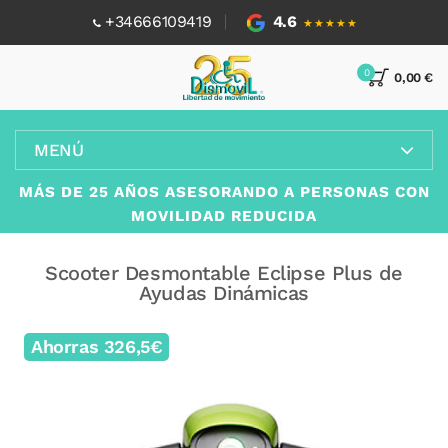
+34666109419
4.6
★★★★★
0
0,00 €
MENÚ
MÁS DE 25 AÑOS ASESORANDO A PERSONAS CON
MOVILIDAD REDUCIDA
Scooter Desmontable Eclipse Plus de
Ayudas Dinámicas
Ahorras 326,5€