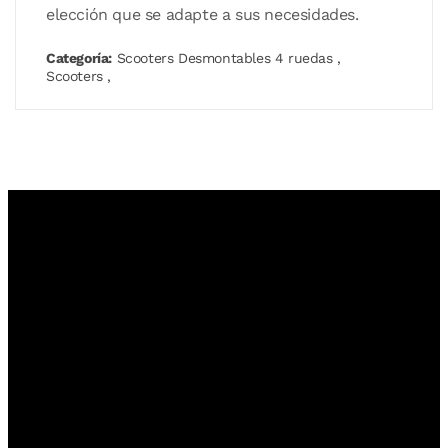
elección que se adapte a sus necesidades.
Categoría:
Scooters Desmontables 4 ruedas
,
Scooters
,