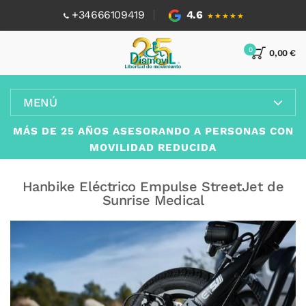
+34666109419
4.6
★★★★★
0
0,00 €
MENÚ
MÁS DE 25 AÑOS ASESORANDO A PERSONAS CON
MOVILIDAD REDUCIDA
Hanbike Eléctrico Empulse StreetJet de
Sunrise Medical