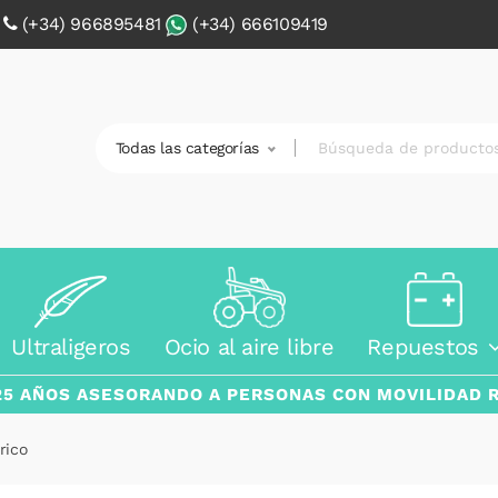
0
(+34) 966895481
(+34) 666109419
Todas las categorías
Ultraligeros
Ocio al aire libre
Repuestos
25 AÑOS ASESORANDO A PERSONAS CON MOVILIDAD 
rico