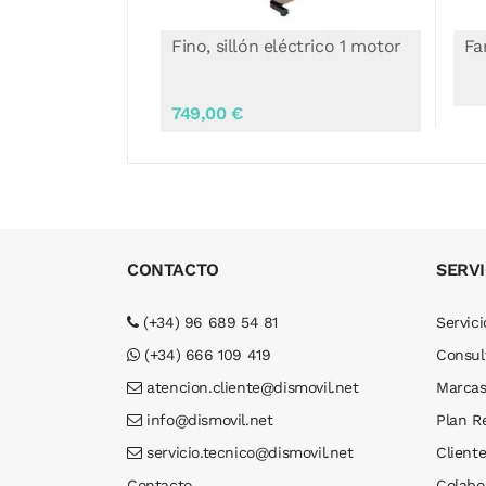
éctrico 1 motor
Faro, Sillón Eléctrico
Co
CONTACTO
SERVI
(+34) 96 689 54 81
Servici
(+34) 666 109 419
Consul
atencion.cliente@dismovil.net
Marca
info@dismovil.net
Plan R
servicio.tecnico@dismovil.net
Cliente
Contacto
Colabo