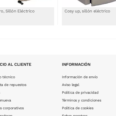
sy up, sillón eléctrico
Move Up, Sillón Eléctrico 1
motor
970,00 €
CIO AL CLIENTE
INFORMACIÓN
o técnico
Información de envío
ta de repuestos
Aviso legal
s
Política de privacidad
enueva
Términos y condiciones
s corporativos
Política de cookies
radores
Sobre nosotros