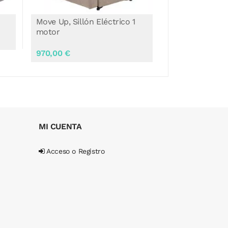
Springfield, Sillón Eléctrico 1
Sillón Eléctri
motor
Tívoli
869,00 €
749,99 €
MI CUENTA
Acceso o Registro