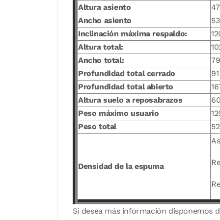
Altura asiento
47
Ancho asiento
53
Inclinación máxima respaldo:
12
Altura total:
10
Ancho total:
7
Profundidad total cerrado
91
Profundidad total abierto
16
Altura suelo a reposabrazos
6
Peso máximo usuario
12
Peso total
52
As
Re
Densidad de la espuma
Re
Si desea más información disponemos 