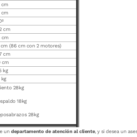
 cm
 cm
0º
2 cm
9 cm
 cm (86 cm con 2 motores)
7 cm
0 cm
5 kg
 kg
iento 28kg
spaldo 18kg
posabrazos 28kg
de un
departamento de atención al cliente
, y si desea un a