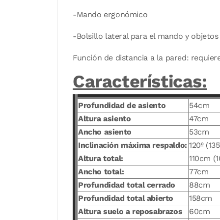
-Mando ergonómico
-Bolsillo lateral para el mando y objeto
Función de distancia a la pared: requ
Características:
Profundidad de asiento
54cm
Altura asiento
47cm
Ancho asiento
53cm
Inclinación máxima respaldo:
120º (13
Altura total:
110cm (
Ancho total:
77cm
Profundidad total cerrado
88cm
Profundidad total abierto
158cm
Altura suelo a reposabrazos
60cm