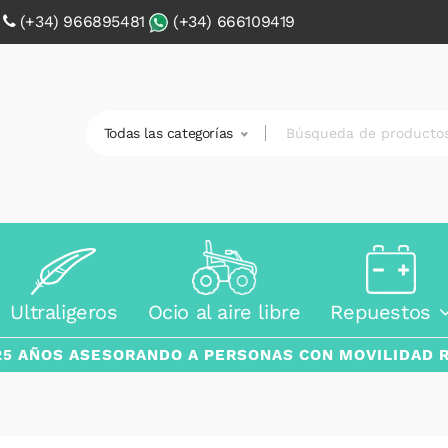
0
(+34) 966895481
(+34) 666109419
Todas las categorías
Ultraligeros
Ocio al aire libre
Repuestos
25 AÑOS ASESORANDO A PERSONAS CON MOVILIDAD 