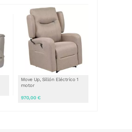
Springfield, Sillón Eléctrico 1
Sillón Eléctri
motor
Tívoli
869,00 €
749,99 €