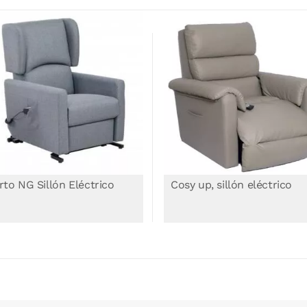
sy up, sillón eléctrico
Move Up, Sillón Eléctrico 1
motor
970,00 €