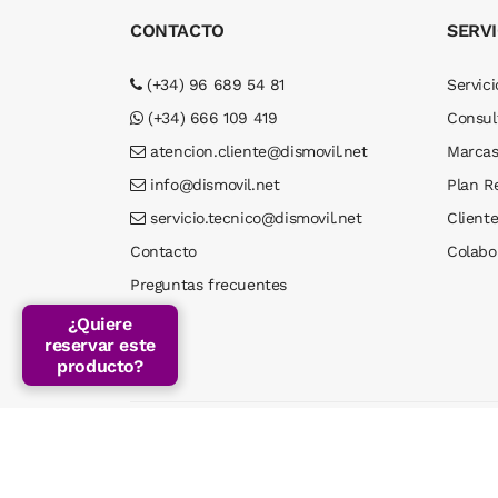
CONTACTO
SERVI
(+34) 96 689 54 81
Servici
(+34) 666 109 419
Consul
atencion.cliente@dismovil.net
Marca
info@dismovil.net
Plan R
servicio.tecnico@dismovil.net
Cliente
Contacto
Colabo
Preguntas frecuentes
¿Quiere
reservar este
producto?
Dismovil© 2026 . Todos los derechos reservados. 
Marketing online
puedovenderporinternet.es