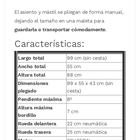
El asiento y mástil se pliegan de forma manual,
dejando el tamaño en una maleta para
guardarla o transportar cómodamente
.
Características:
Largo total
99 cm (sin cesta)
Ancho total
55 cm
Altura total
88 cm
Dimensiones
99 x 55 x 43 cm (sin
plegado
cesta)
Pendiente máxima
8º
Altura máxima
7 cm
bordillo
Rueda delantera
22 cm neumática
Rueda trasera
25 cm neumática