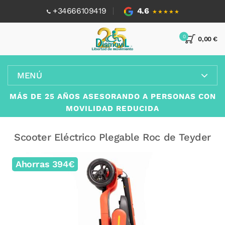
+34666109419
4.6
★★★★★
0
0,00 €
MENÚ
MÁS DE 25 AÑOS ASESORANDO A PERSONAS CON
MOVILIDAD REDUCIDA
Scooter Eléctrico Plegable Roc de Teyder
Ahorras 394€