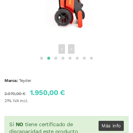
<
>
Marca:
Teyder
1.950,00 €
2.070,00 €
21
% IVA incl.
Si
NO
tiene certificado de
Más info
discapacidad este producto