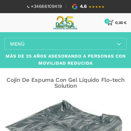
+34666109419
4.6
★★★★★
0
0,00 €
MENÚ
MÁS DE 25 AÑOS ASESORANDO A PERSONAS CON
MOVILIDAD REDUCIDA
Cojín De Espuma Con Gel Líquido Flo-tech
Solution