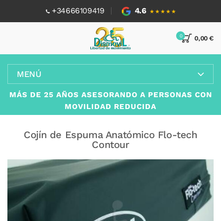
+34666109419
4.6
★★★★★
0
0,00 €
MENÚ
MÁS DE 25 AÑOS ASESORANDO A PERSONAS CON
MOVILIDAD REDUCIDA
Cojín de Espuma Anatómico Flo-tech
Contour