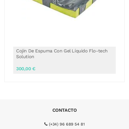
Cojín De Espuma Con Gel Líquido Flo-tech
Coj
Solution
Im
300,00 €
165
CONTACTO
(+34) 96 689 54 81