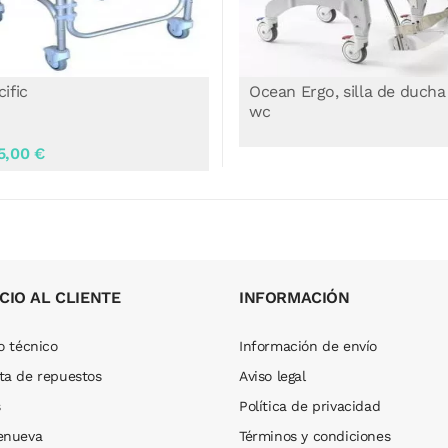
ean Ergo, silla de ducha y
Ocean Vip Ergo, silla de
c
ducha y wc
1.117,00 €
CIO AL CLIENTE
INFORMACIÓN
o técnico
Información de envío
ta de repuestos
Aviso legal
s
Política de privacidad
enueva
Términos y condiciones