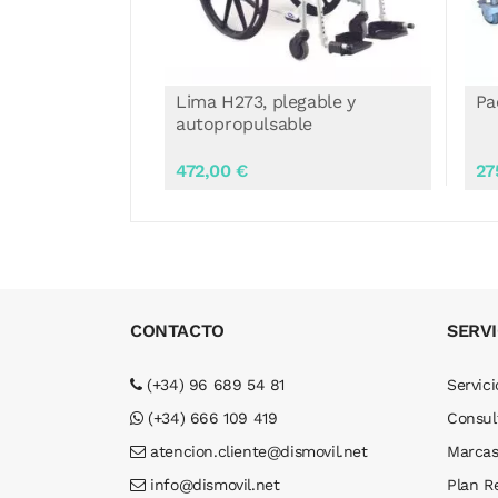
gable y
Pacific
Oc
le
w
275,00 €
CONTACTO
SERVI
(+34) 96 689 54 81
Servici
(+34) 666 109 419
Consul
atencion.cliente@dismovil.net
Marca
info@dismovil.net
Plan R