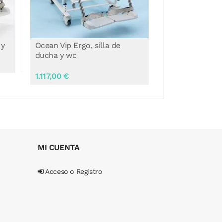
Ocean Dual Vip Ergo, silla de
WheelAble, Si
ducha y wc
Plegable
1.289,00 €
1.400,00 €
MI CUENTA
Acceso o Registro