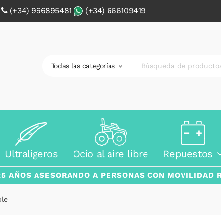
0
(+34) 966895481
(+34) 666109419
Todas las categorías
Ultraligeros
Ocio al aire libre
Repuestos
25 AÑOS ASESORANDO A PERSONAS CON MOVILIDAD 
ble