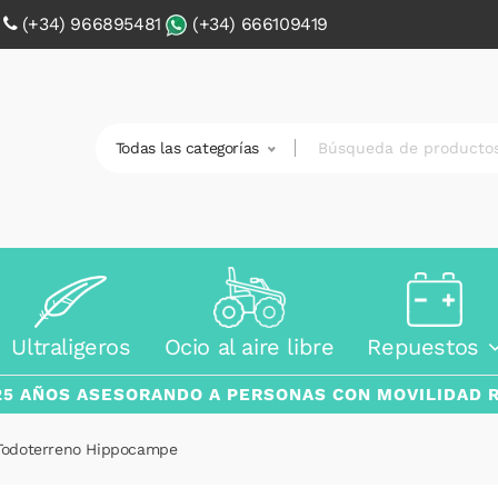
0
(+34) 966895481
(+34) 666109419
Todas las categorías
Ultraligeros
Ocio al aire libre
Repuestos
25 AÑOS ASESORANDO A PERSONAS CON MOVILIDAD 
y Todoterreno Hippocampe