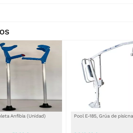
DOS
leta Anfibia (Unidad)
Pool E-185, Grúa de pisicn