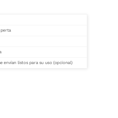
xperta
a
 envían listos para su uso (opcional)