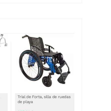
a
Trial de Forta, silla de ruedas
Silla Tumbona 
de playa
Oceanic Sun 