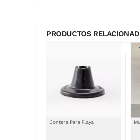
PRODUCTOS RELACIONA
 Anfibia para
Contera Para Playa
Mu
a