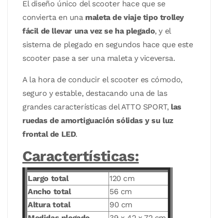
El diseño único del scooter hace que se
convierta en una
maleta de viaje tipo trolley
fácil de llevar una vez se ha plegado
, y el
sistema de plegado en segundos hace que este
scooter pase a ser una maleta y viceversa.
A la hora de conducir el scooter es cómodo,
seguro y estable, destacando una de las
grandes características del ATTO SPORT,
las
ruedas de amortiguación sólidas y su luz
frontal de LED
.
Caractertísticas:
Largo total
120 cm
Ancho total
56 cm
Altura total
90 cm
Medidas plegado
39 x 42 x 72 cm