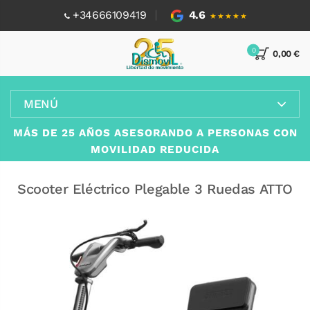
+34666109419
4.6
★★★★★
0
0,00 €
MENÚ
MÁS DE 25 AÑOS ASESORANDO A PERSONAS CON
MOVILIDAD REDUCIDA
Scooter Eléctrico Plegable 3 Ruedas ATTO