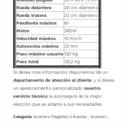
Rueda delantera
20 cm diámetro
Rueda trasera
22 cm diámetro
Pendiente máxima
6º
Motor
360W
Velocidad máxima
10 Km/h
Autonomía máxima
20 Km
Peso máximo usuario
120 Kg
Peso total
28,2 Kg
Si desea más información disponemos de un
departamento de atención al cliente
, y si desea
un asesoramiento personalizado
nuestro
servicio técnico
le aconsejará de la mejor
elección que se adapte a sus necesidades.
Categoría:
Scooters Plegables 3 Ruedas
,
Scooters
,