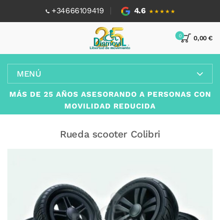
+34666109419
4.6
★★★★★
0
0,00 €
MENÚ
MÁS DE 25 AÑOS ASESORANDO A PERSONAS CON
MOVILIDAD REDUCIDA
Rueda scooter Colibri