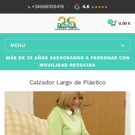
+34666109419
4.6
★★★★★
0
0,00 €
MENÚ
MÁS DE 25 AÑOS ASESORANDO A PERSONAS CON
MOVILIDAD REDUCIDA
Calzador Largo de Plástico