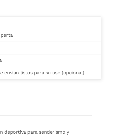
xperta
a
 envían listos para su uso (opcional)
ión deportiva para senderismo y