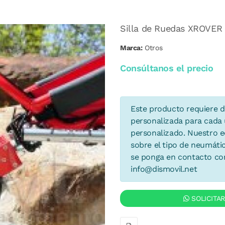
Silla de Ruedas XROVER
Marca:
Otros
Consúltanos el precio
Este producto requiere d
personalizada para cada u
personalizado. Nuestro eq
sobre el tipo de neumáti
se ponga en contacto con
info@dismovil.net
SOLICITA