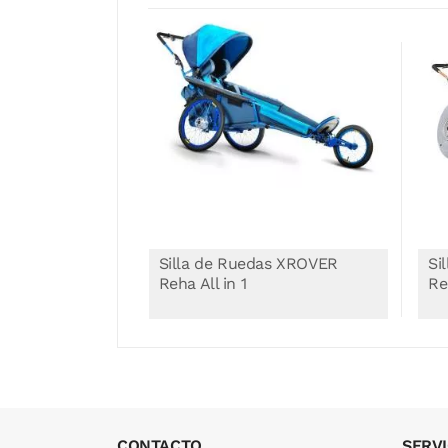
as XROVER
Silla de Ruedas XROVER
Si
Reha All in 1
Re
CONTACTO
SERVI