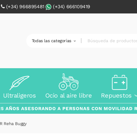
0
(+34) 966895481
(+34) 666109419
Todas las categorías
Ultraligeros
Ocio al aire libre
Repuestos
25 AÑOS ASESORANDO A PERSONAS CON MOVILIDAD 
ER Reha Buggy