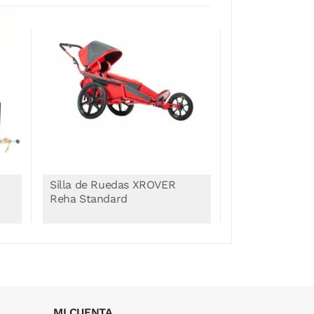
Silla de Ruedas XROVER
Silla de Rued
Reha Standard
Reha All in 1
MI CUENTA