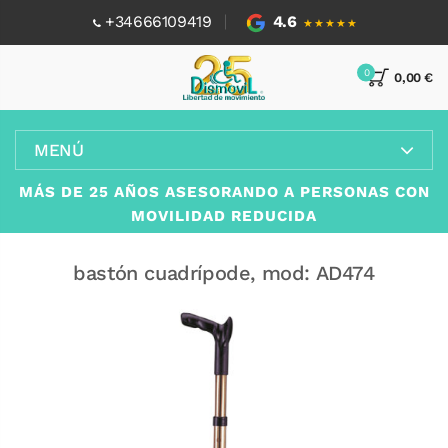
+34666109419
4.6
★★★★★
0
0,00 €
MENÚ
MÁS DE 25 AÑOS ASESORANDO A PERSONAS CON
MOVILIDAD REDUCIDA
bastón cuadrípode, mod: AD474