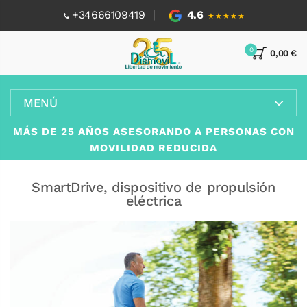
+34666109419
4.6
★★★★★
0
0,00 €
MENÚ
MÁS DE 25 AÑOS ASESORANDO A PERSONAS CON
MOVILIDAD REDUCIDA
SmartDrive, dispositivo de propulsión
eléctrica