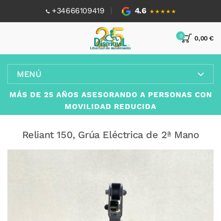
+34666109419
4.6
★★★★★
0
0,00 €
MENÚ
MÁS DE 25 AÑOS ASESORANDO A PERSONAS CON
MOVILIDAD REDUCIDA
Reliant 150, Grúa Eléctrica de 2ª Mano