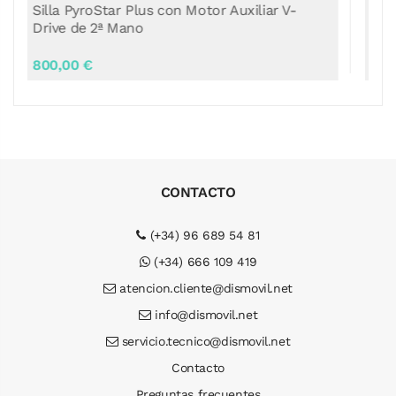
Hop, Grúa Eléctrica de 2ª Mano
350,00 €
CONTACTO
(+34) 96 689 54 81
(+34) 666 109 419
atencion.cliente@dismovil.net
info@dismovil.net
servicio.tecnico@dismovil.net
Contacto
Preguntas frecuentes