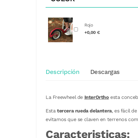
Rojo
+0,00 €
Descripción
Descargas
La Freewheel de
InterOrtho
esta conceb
Esta
tercera rueda delantera
, es fácil d
evitamos que se claven en terrenos comp
Caracteristicas: