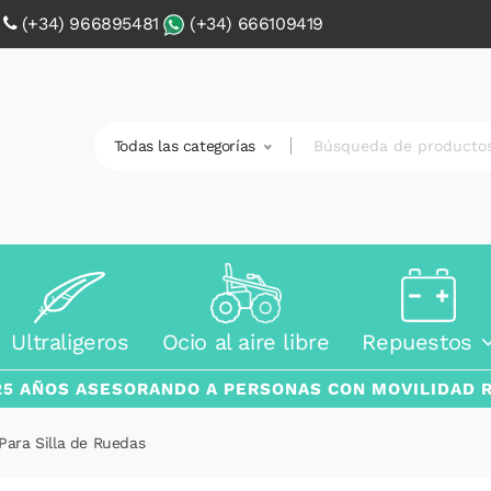
0
(+34) 966895481
(+34) 666109419
Todas las categorías
Ultraligeros
Ocio al aire libre
Repuestos
25 AÑOS ASESORANDO A PERSONAS CON MOVILIDAD 
ara Silla de Ruedas