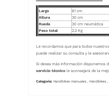
Largo
61 cm
Altura
30 cm
Rueda
30 cm neumática
Peso total
2,2 Kg
Le recordamos que para todos nuestro
puede realizar su consulta y le asesora
Si desea más información disponemos 
servicio técnico
le aconsejará de la mej
Categoría:
Handbikes manuales
,
Handbikes