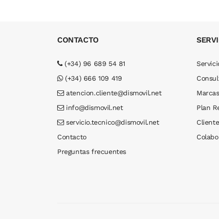
CONTACTO
SERVI
(+34) 96 689 54 81
Servici
(+34) 666 109 419
Consul
atencion.cliente@dismovil.net
Marca
info@dismovil.net
Plan R
servicio.tecnico@dismovil.net
Cliente
Contacto
Colabo
Preguntas frecuentes