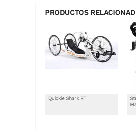
PRODUCTOS RELACIONA
RS
Quickie Shark RT
St
Ma