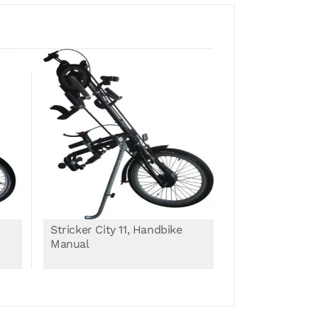
Stricker City 11, Handbike
Stricker City 
Manual
Manual