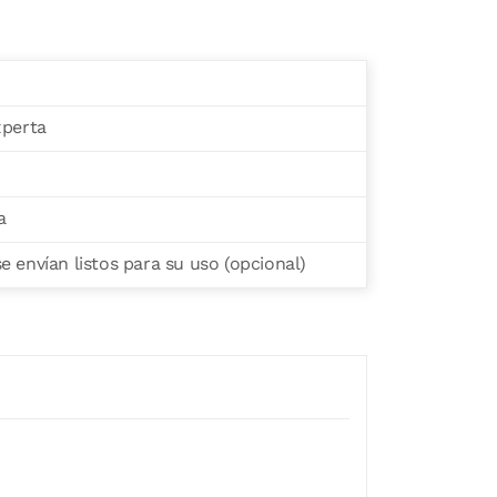
xperta
a
 envían listos para su uso (opcional)