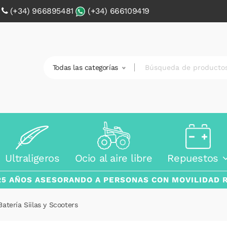
0
(+34) 966895481
(+34) 666109419
Todas las categorías
Ultraligeros
Ocio al aire libre
Repuestos
25 AÑOS ASESORANDO A PERSONAS CON MOVILIDAD 
atería Siilas y Scooters