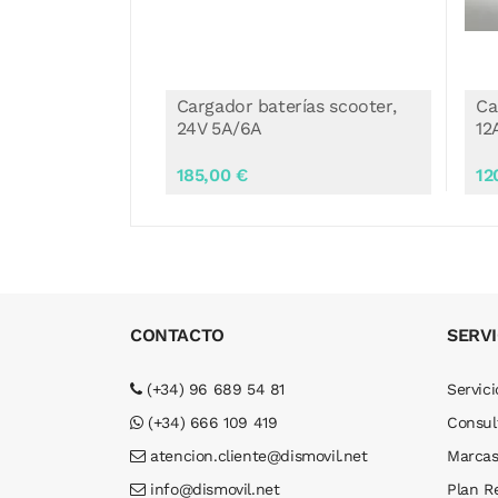
ías scooter,
Cargador baterías scooter
Ca
12Ah, 24V 3A
24
120,00 €
18
CONTACTO
SERVI
(+34) 96 689 54 81
Servici
(+34) 666 109 419
Consul
atencion.cliente@dismovil.net
Marca
info@dismovil.net
Plan R