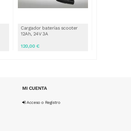
Cargador baterías scooter,
Cargador bate
24V 5A/6A
12Ah, 24V 3A
185,00 €
120,00 €
MI CUENTA
Acceso o Registro