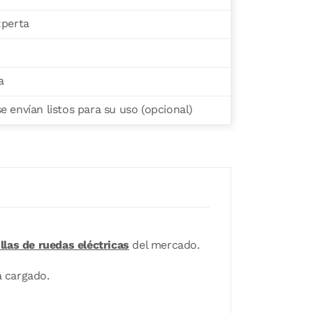
xperta
a
 envían listos para su uso (opcional)
illas de ruedas eléctricas
del mercado.
a cargado.