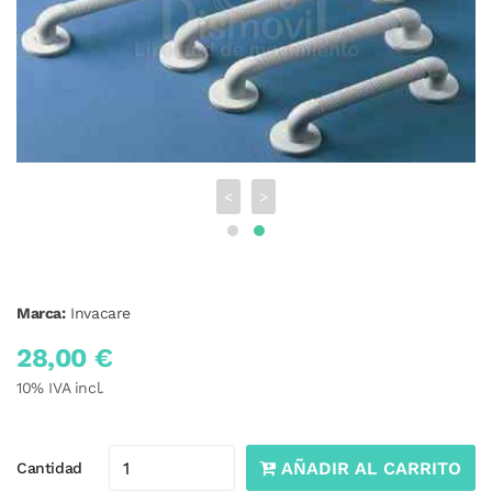
<
>
Marca:
Invacare
28,00 €
10
% IVA incl.
AÑADIR AL CARRITO
Cantidad