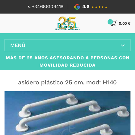
+34666109419
4.6
★★★★★
0
0,00 €
MENÚ
MÁS DE 25 AÑOS ASESORANDO A PERSONAS CON
MOVILIDAD REDUCIDA
asidero plástico 25 cm, mod: H140