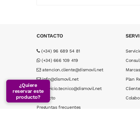
183,00 €
22
CONTACTO
SERVI
(+34) 96 689 54 81
Servici
(+34) 666 109 419
Consul
atencion.cliente@dismovil.net
Marca
¿Quiere
info@dismovil.net
Plan R
reservar este
producto?
servicio.tecnico@dismovil.net
Cliente
Contacto
Colabo
Preguntas frecuentes