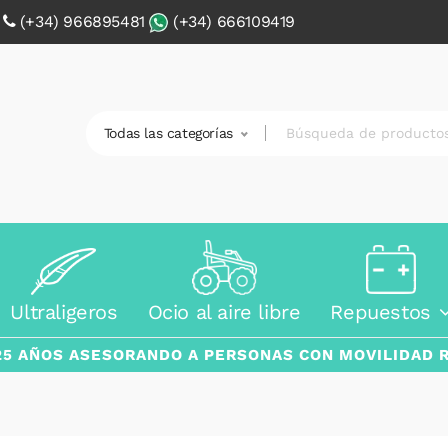
0
(+34) 966895481
(+34) 666109419
Todas las categorías
Ultraligeros
Ocio al aire libre
Repuestos
25 AÑOS ASESORANDO A PERSONAS CON MOVILIDAD 