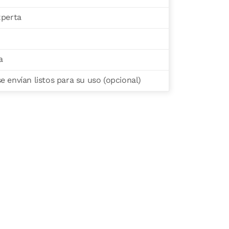
xperta
a
 envían listos para su uso (opcional)