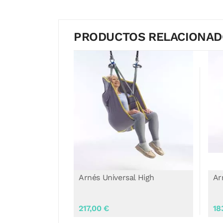
PRODUCTOS RELACIONA
l High
Arnés Universal High Plus
Ar