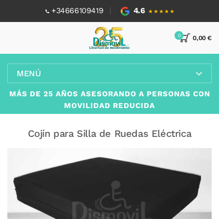
+34666109419
4.6
★★★★★
0
0,00 €
MENÚ
MÁS DE 25 AÑOS ASESORANDO A PERSONAS CON
MOVILIDAD REDUCIDA
Cojín para Silla de Ruedas Eléctrica