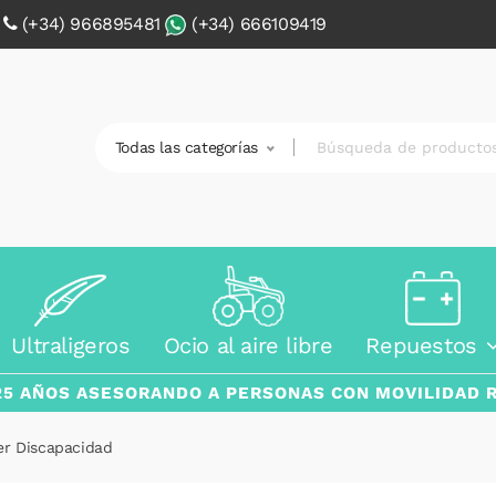
0
(+34) 966895481
(+34) 666109419
Todas las categorías
Ultraligeros
Ocio al aire libre
Repuestos
25 AÑOS ASESORANDO A PERSONAS CON MOVILIDAD 
er Discapacidad