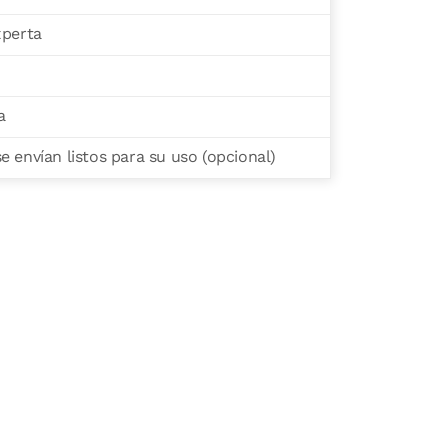
xperta
a
 envían listos para su uso (opcional)