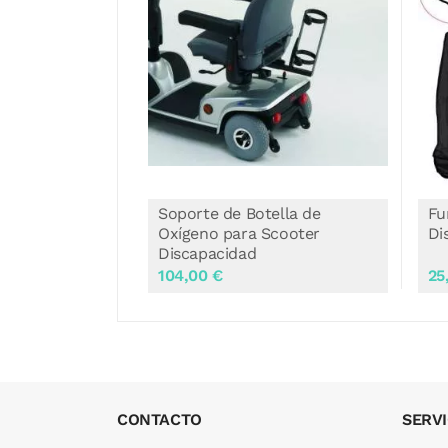
ella de
Funda Protección Scooter
Mo
Scooter
Discapacidad Sencilla
25,00 €
65
CONTACTO
SERVI