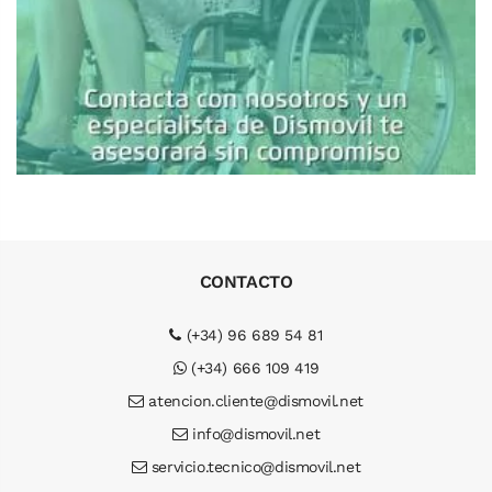
CONTACTO
(+34) 96 689 54 81
(+34) 666 109 419
atencion.cliente@dismovil.net
info@dismovil.net
servicio.tecnico@dismovil.net